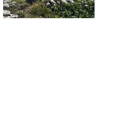
Sensations nature
6 jours, 8 jours, 13
jours ou 15 jours
Ami de la montagne, tu ne tiens pas
en place ? Tu apprécies de
découvrir sans cesse de nouvelles
choses ? Tu as envie de grands
espaces et de sommets ? Ce séjour
est fait pour toi : un défi sportif,
mais aussi le plaisir de la vie au
grand air…
Transport possible au départ de Annecy, C
rest,
Die, Grenoble, Lyon, Marseille, Montélimar, Paris,
Valence.