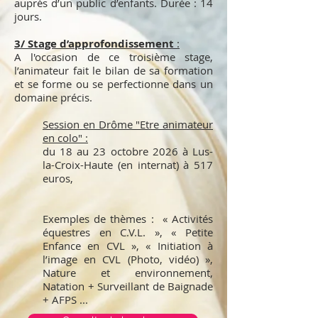
auprès d’un public d’enfants. ​Durée : 14
jours.
3/ Stage d’approfondissement
:
A l'occasion de ce troisième stage,
l’animateur fait le bilan de sa formation
et se forme ou se perfectionne dans un
domaine précis.
Session en Drôme "Etre animateur
en colo" :
du 18 au 23 octobre 2026 à Lus-
la-Croix-Haute (en internat) à 517
euros,
Exemples de thèmes : « Activités
équestres en C.V.L. », « Petite
Enfance en CVL », « Initiation à
l’image en CVL (Photo, vidéo) »,
Nature et environnement,
Natation + Surveillant de Baignade
+ AFPS ...