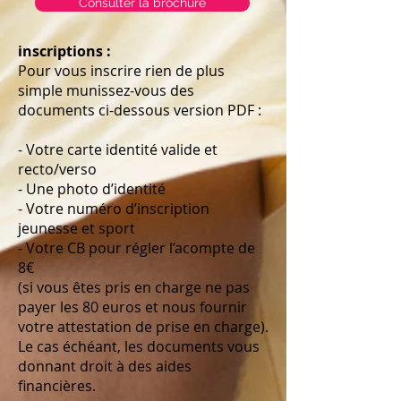
Consulter la brochure
inscriptions
:
Pour vous inscrire rien de plus
simple munissez-vous des
documents ci-dessous version PDF :
- Votre carte identité valide et
recto/verso
- Une photo d’identité
- Votre numéro d’inscription
jeunesse et sport
- Votre CB pour régler l’acompte de
8€
(si vous êtes pris en charge ne pas
payer les 80 euros et nous fournir
votre attestation de prise en charge).
Le cas échéant, les documents vous
donnant droit à des aides
financières.