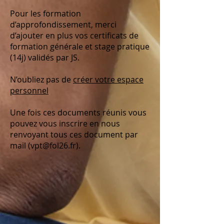
Pour les formation
d’approfondissement, merci
d’ajouter en plus vos certificats de
formation générale et stage pratique
(14j) validés par JS.
N’oubliez pas de
créer votre espace
personnel
Une fois ces documents réunis vous
pouvez vous inscrire en nous
renvoyant tous ces document par
mail (vpt@fol26.fr).