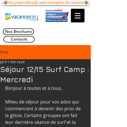
Notre projet éducatif, notre conception des vacances !
Nos Brochures
Contacts
Post
Jul 9
1 min read
Séjour 12/15 Surf Camp :
Mercredi
Bonjour à toutes et à tous,
Milieu de séjour pour vos ados qui 
commencent à devenir des pros de 
la glisse. Certains groupes ont fait 
leur dernière séance de surf et la 